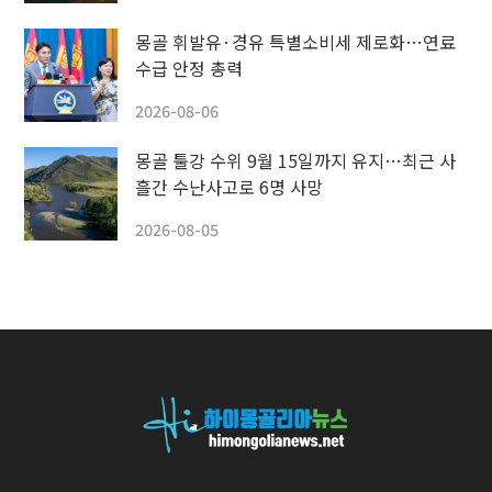
몽골 휘발유·경유 특별소비세 제로화…연료
수급 안정 총력
2026-08-06
몽골 툴강 수위 9월 15일까지 유지…최근 사
흘간 수난사고로 6명 사망
2026-08-05