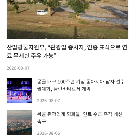
산업광물자원부, “관광업 종사자, 인증 표식으로 연
료 무제한 주유 가능”
2026-08-07
몽골 배구 100주년 기념 동아시아 남자 선수
권대회, 울란바타르서 개막
2026-08-07
몽골 관광업계 협회들, 연료 수급 즉각 개선
촉구
2026-08-06