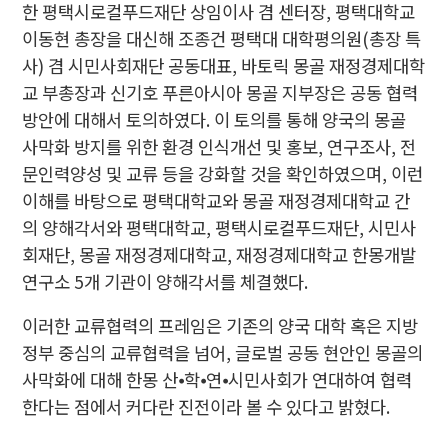
한 평택시로컬푸드재단 상임이사 겸 센터장, 평택대학교
이동현 총장을 대신해 조종건 평택대 대학평의원(총장 특
사) 겸 시민사회재단 공동대표, 바토릭 몽골 재정경제대학
교 부총장과 신기호 푸른아시아 몽골 지부장은 공동 협력
방안에 대해서 토의하였다. 이 토의를 통해 양국의 몽골
사막화 방지를 위한 환경 인식개선 및 홍보, 연구조사, 전
문인력양성 및 교류 등을 강화할 것을 확인하였으며, 이런
이해를 바탕으로 평택대학교와 몽골 재정경제대학교 간
의 양해각서와 평택대학교, 평택시로컬푸드재단, 시민사
회재단, 몽골 재정경제대학교, 재정경제대학교 한몽개발
연구소 5개 기관이 양해각서를 체결했다.
이러한 교류협력의 프레임은 기존의 양국 대학 혹은 지방
정부 중심의 교류협력을 넘어, 글로벌 공동 현안인 몽골의
사막화에 대해 한몽 산⦁학⦁연⦁시민사회가 연대하여 협력
한다는 점에서 커다란 진전이라 볼 수 있다고 밝혔다.