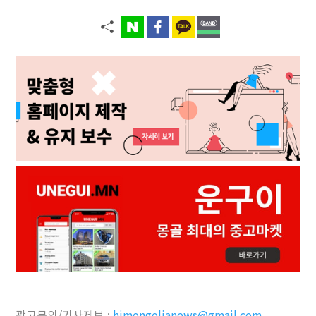
광고문의/기사제보 :
himongolianews@gmail.com