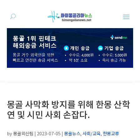
몽골 사막화 방지를 위해 한몽 산학
연 및 시민 사회 손잡다.
by
몽골외신팀
|
2023-07-05
|
몽골뉴스
,
사회/교육
,
한몽교류