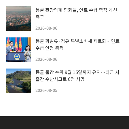
몽골 관광업계 협회들, 연료 수급 즉각 개선
촉구
2026-08-06
몽골 휘발유·경유 특별소비세 제로화…연료
수급 안정 총력
2026-08-06
몽골 툴강 수위 9월 15일까지 유지…최근 사
흘간 수난사고로 6명 사망
2026-08-05