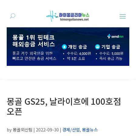
몽골 GS25, 날라이흐에 100호점
오픈
by
몽골외신팀
|
2022-09-30
|
경제/산업
,
몽골뉴스