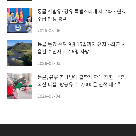
몽골 휘발유·경유 특별소비세 제로화…연료
수급 안정 총력
2026-08-06
몽골 툴강 수위 9월 15일까지 유지…최근 사
흘간 수난사고로 6명 사망
2026-08-05
몽골, 유류 공급난에 홀짝제 판매 제한…”중
국산 디젤·항공유 각 2,000톤 선적 대기”
2026-08-04