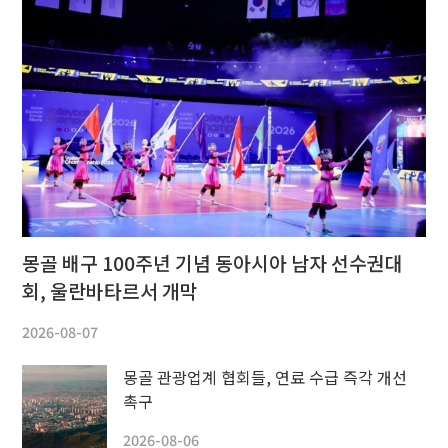
몽골 배구 100주년 기념 동아시아 남자 선수권대
회, 울란바타르서 개막
2026-08-07
몽골 관광업계 협회들, 연료 수급 즉각 개선
촉구
2026-08-06