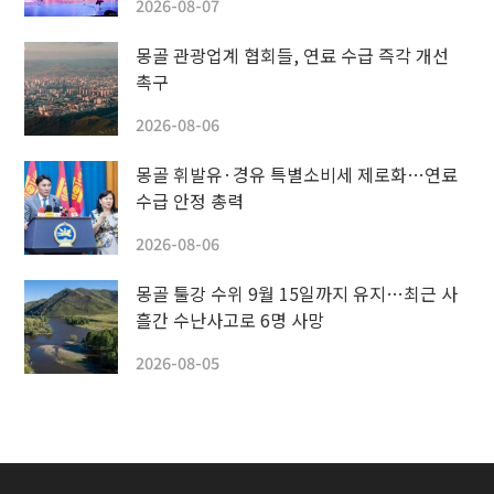
2026-08-07
몽골 관광업계 협회들, 연료 수급 즉각 개선
촉구
2026-08-06
몽골 휘발유·경유 특별소비세 제로화…연료
수급 안정 총력
2026-08-06
몽골 툴강 수위 9월 15일까지 유지…최근 사
흘간 수난사고로 6명 사망
2026-08-05