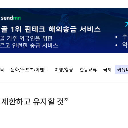
교육
문화/스포츠/이벤트
여행/항공
한몽교류
국제
커뮤
 제한하고 유지할 것”