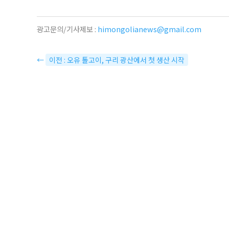
광고문의/기사제보 :
himongolianews@gmail.com
←
이전 : 오유 톨고이, 구리 광산에서 첫 생산 시작