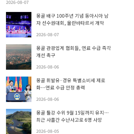
2026-08-07
몽골 배구 100주년 기념 동아시아 남
자 선수권대회, 울란바타르서 개막
2026-08-07
몽골 관광업계 협회들, 연료 수급 즉각
개선 촉구
2026-08-06
몽골 휘발유·경유 특별소비세 제로
화…연료 수급 안정 총력
2026-08-06
몽골 툴강 수위 9월 15일까지 유지…
최근 사흘간 수난사고로 6명 사망
2026-08-05