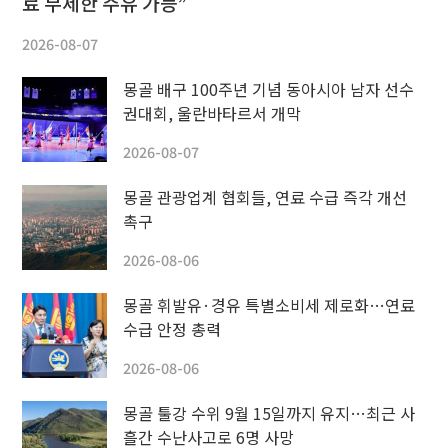
료 무제한 주유 가능”
2026-08-07
몽골 배구 100주년 기념 동아시아 남자 선수
권대회, 울란바타르서 개막
2026-08-07
몽골 관광업계 협회들, 연료 수급 즉각 개선
촉구
2026-08-06
몽골 휘발유·경유 특별소비세 제로화…연료
수급 안정 총력
2026-08-06
몽골 툴강 수위 9월 15일까지 유지…최근 사
흘간 수난사고로 6명 사망