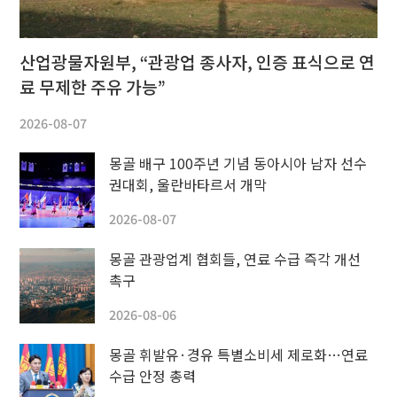
산업광물자원부, “관광업 종사자, 인증 표식으로 연
료 무제한 주유 가능”
2026-08-07
몽골 배구 100주년 기념 동아시아 남자 선수
권대회, 울란바타르서 개막
2026-08-07
몽골 관광업계 협회들, 연료 수급 즉각 개선
촉구
2026-08-06
몽골 휘발유·경유 특별소비세 제로화…연료
수급 안정 총력