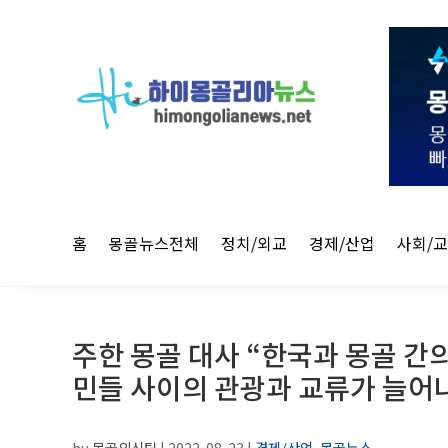
홈
몽골뉴스전체
정치/외교
경제/산업
사회/
주한 몽골 대사 “한국과 몽골 간
민들 사이의 관광과 교류가 늘어나
by
몽골외신팀
|
2022-08-23
|
경제/산업
,
몽골뉴스