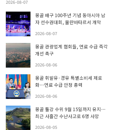
2026-08-07
몽골 배구 100주년 기념 동아시아 남
자 선수권대회, 울란바타르서 개막
2026-08-07
몽골 관광업계 협회들, 연료 수급 즉각
개선 촉구
2026-08-06
몽골 휘발유·경유 특별소비세 제로
화…연료 수급 안정 총력
2026-08-06
몽골 툴강 수위 9월 15일까지 유지…
최근 사흘간 수난사고로 6명 사망
2026-08-05