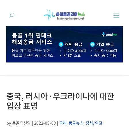
중국, 러시아·우크라이나에 대한
입장 표명
by
몽골외신팀
|
2022-03-03
|
국제
,
몽골뉴스
,
정치/외교