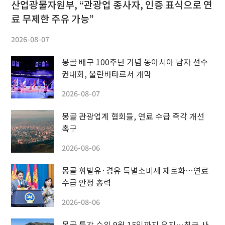
산업광물자원부, “관광업 종사자, 인증 표식으로 연
료 무제한 주유 가능”
2026-08-07
몽골 배구 100주년 기념 동아시아 남자 선수
권대회, 울란바타르서 개막
2026-08-07
몽골 관광업계 협회들, 연료 수급 즉각 개선
촉구
2026-08-06
몽골 휘발유·경유 특별소비세 제로화…연료
수급 안정 총력
2026-08-06
몽골 툴강 수위 9월 15일까지 유지…최근 사