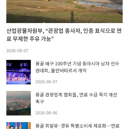
산업광물자원부, “관광업 종사자, 인증 표식으로 연
료 무제한 주유 가능”
2026-08-07
몽골 배구 100주년 기념 동아시아 남자 선수
권대회, 울란바타르서 개막
2026-08-07
몽골 관광업계 협회들, 연료 수급 즉각 개선
촉구
2026-08-06
몽골 휘발유·경유 특별소비세 제로화…연료