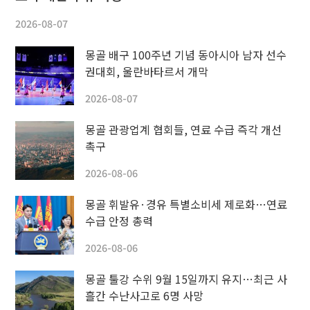
2026-08-07
몽골 배구 100주년 기념 동아시아 남자 선수
권대회, 울란바타르서 개막
2026-08-07
몽골 관광업계 협회들, 연료 수급 즉각 개선
촉구
2026-08-06
몽골 휘발유·경유 특별소비세 제로화…연료
수급 안정 총력
2026-08-06
몽골 툴강 수위 9월 15일까지 유지…최근 사
흘간 수난사고로 6명 사망