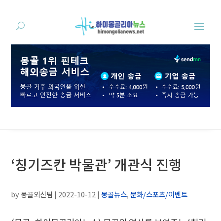
‘칭기즈칸 박물관’ 개관식 진행
by
몽골외신팀
|
2022-10-12
|
몽골뉴스
,
문화/스포츠/이벤트