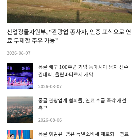
산업광물자원부, “관광업 종사자, 인증 표식으로 연
료 무제한 주유 가능”
2026-08-07
몽골 배구 100주년 기념 동아시아 남자 선수
권대회, 울란바타르서 개막
2026-08-07
몽골 관광업계 협회들, 연료 수급 즉각 개선
촉구
2026-08-06
몽골 휘발유·경유 특별소비세 제로화…연료