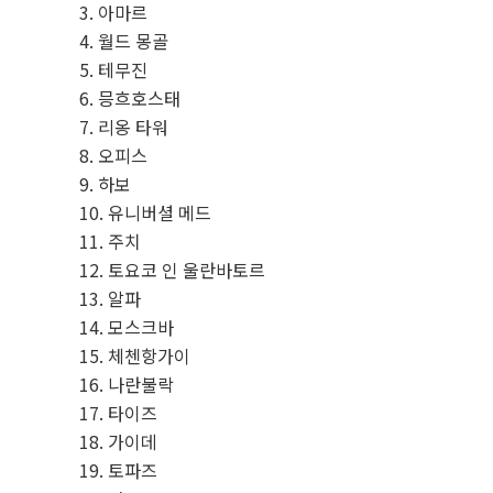
아마르
월드 몽골
테무진
믕흐호스태
리옹 타워
오피스
하보
유니버셜 메드
주치
토요코 인 울란바토르
알파
모스크바
체첸항가이
나란불락
타이즈
가이데
토파즈