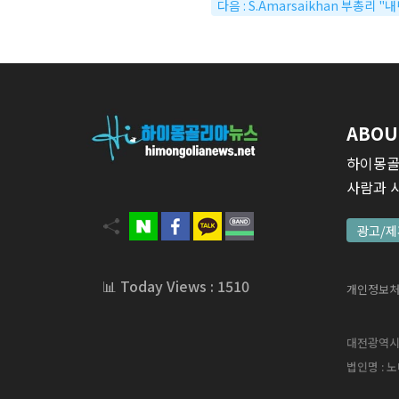
다음 : S.Amarsaikhan 부총리
ABOU
하이몽골
사람과 
광고/제
📊 Today Views : 1510
개인정보
대전광역시 서
법인명 : 노