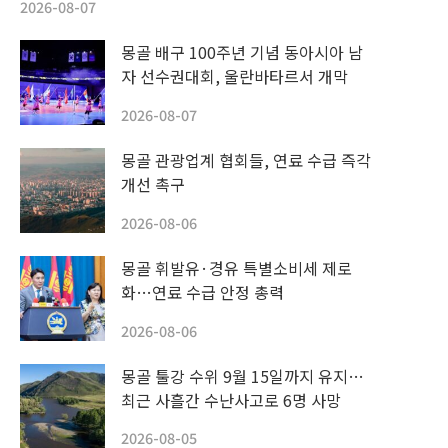
2026-08-07
몽골 배구 100주년 기념 동아시아 남
자 선수권대회, 울란바타르서 개막
2026-08-07
몽골 관광업계 협회들, 연료 수급 즉각
개선 촉구
2026-08-06
몽골 휘발유·경유 특별소비세 제로
화…연료 수급 안정 총력
2026-08-06
몽골 툴강 수위 9월 15일까지 유지…
최근 사흘간 수난사고로 6명 사망
2026-08-05