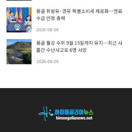
몽골 휘발유·경유 특별소비세 제로화…연료
수급 안정 총력
2026-08-06
몽골 툴강 수위 9월 15일까지 유지…최근 사
흘간 수난사고로 6명 사망
2026-08-05