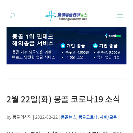
2월 22일(화) 몽골 코로나19 소식
by
몽골외신팀
|
2022-02-22
|
몽골뉴스
,
몽골코로나
,
사회/교육