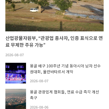
산업광물자원부, “관광업 종사자, 인증 표식으로 연
료 무제한 주유 가능”
2026-08-07
몽골 배구 100주년 기념 동아시아 남자 선수
권대회, 울란바타르서 개막
2026-08-07
몽골 관광업계 협회들, 연료 수급 즉각 개선
촉구
2026-08-06