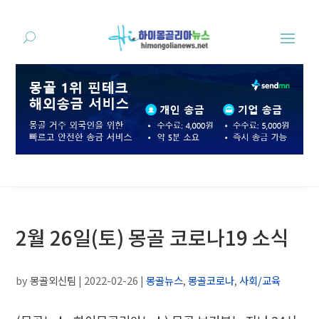
2월 26일(토) 몽골 코로나19 소식
by
몽골외신팀
|
2022-02-26
|
몽골뉴스
,
몽골코로나
,
사회/교육