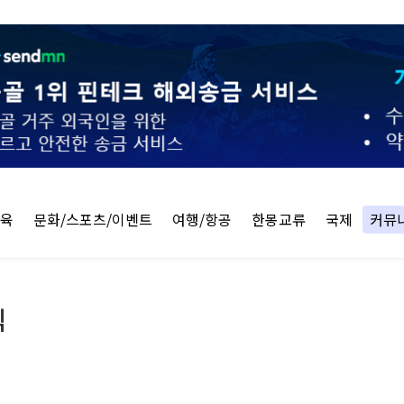
교육
문화/스포츠/이벤트
여행/항공
한몽교류
국제
커뮤
식