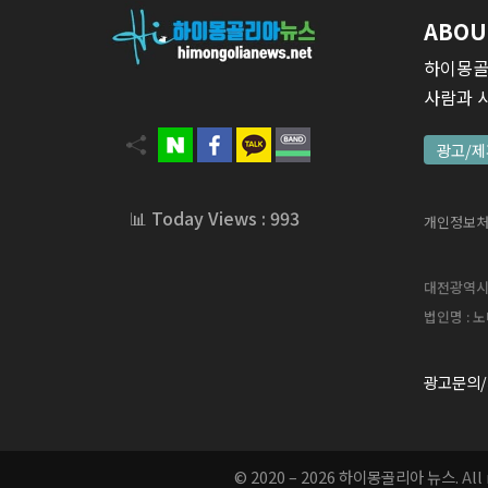
ABOU
하이몽골
사람과 
광고/제
📊 Today Views : 993
개인정보
대전광역시 서
법인명 : 노
광고문의/
© 2020 – 2026 하이몽골리아 뉴스.
A
l