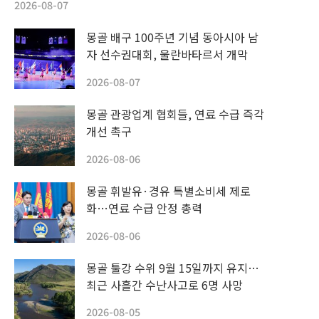
2026-08-07
몽골 배구 100주년 기념 동아시아 남
자 선수권대회, 울란바타르서 개막
2026-08-07
몽골 관광업계 협회들, 연료 수급 즉각
개선 촉구
2026-08-06
몽골 휘발유·경유 특별소비세 제로
화…연료 수급 안정 총력
2026-08-06
몽골 툴강 수위 9월 15일까지 유지…
최근 사흘간 수난사고로 6명 사망
2026-08-05