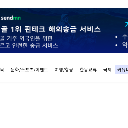
교육
문화/스포츠/이벤트
여행/항공
한몽교류
국제
커뮤