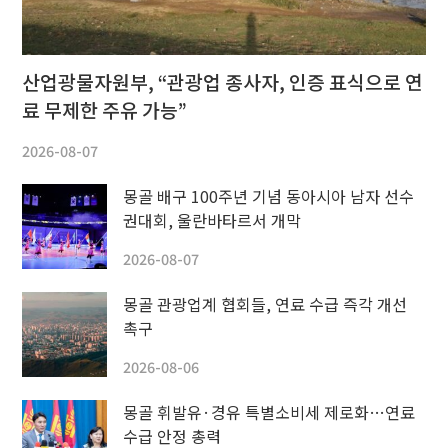
산업광물자원부, “관광업 종사자, 인증 표식으로 연
료 무제한 주유 가능”
2026-08-07
몽골 배구 100주년 기념 동아시아 남자 선수
권대회, 울란바타르서 개막
2026-08-07
몽골 관광업계 협회들, 연료 수급 즉각 개선
촉구
2026-08-06
몽골 휘발유·경유 특별소비세 제로화…연료
수급 안정 총력