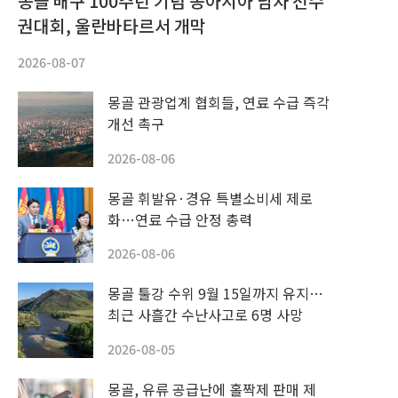
몽골 배구 100주년 기념 동아시아 남자 선수
권대회, 울란바타르서 개막
2026-08-07
몽골 관광업계 협회들, 연료 수급 즉각
개선 촉구
2026-08-06
몽골 휘발유·경유 특별소비세 제로
화…연료 수급 안정 총력
2026-08-06
몽골 툴강 수위 9월 15일까지 유지…
최근 사흘간 수난사고로 6명 사망
2026-08-05
몽골, 유류 공급난에 홀짝제 판매 제