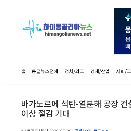
홈
몽골뉴스전체
정치/외교
경제/산업
사회/
바가노르에 석탄-열분해 공장 건
이상 절감 기대
by
몽골외신팀
|
2026-07-06
|
경제/산업
,
몽골뉴스