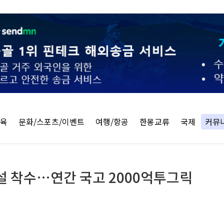
교육
문화/스포츠/이벤트
여행/항공
한몽교류
국제
커뮤
설 착수…연간 국고 2000억투그릭