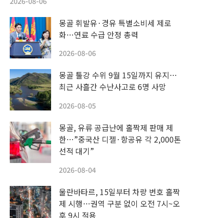
2026-08-06
몽골 휘발유·경유 특별소비세 제로
화…연료 수급 안정 총력
2026-08-06
몽골 툴강 수위 9월 15일까지 유지…
최근 사흘간 수난사고로 6명 사망
2026-08-05
몽골, 유류 공급난에 홀짝제 판매 제
한…”중국산 디젤·항공유 각 2,000톤
선적 대기”
2026-08-04
울란바타르, 15일부터 차량 번호 홀짝
제 시행…권역 구분 없이 오전 7시~오
후 9시 적용