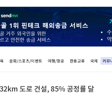
교육
문화/스포츠/이벤트
여행/항공
한몽교류
국제
커뮤
32km 도로 건설, 85% 공정률 달