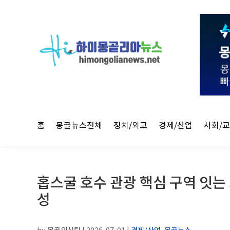
홈
몽골뉴스전체
정치/외교
경제/산업
사회/
홉스굴 호수 관광 핵심 구역 잇는 
성
by
몽골외신팀
|
2026-07-01
|
경제/산업
,
몽골뉴스