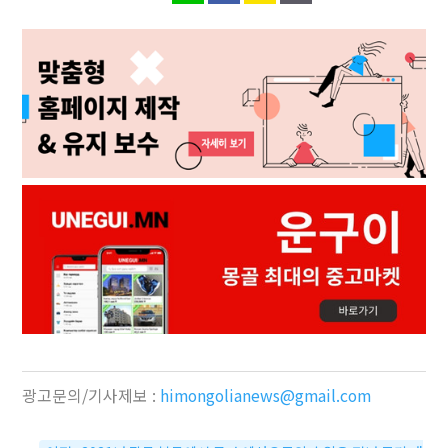
광고문의/기사제보 :
himongolianews@gmail.com