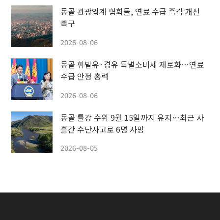
몽골 관광업계 협회들, 연료 수급 즉각 개선
촉구
2026-08-06
몽골 휘발유·경유 특별소비세 제로화…연료
수급 안정 총력
2026-08-06
몽골 툴강 수위 9월 15일까지 유지…최근 사
흘간 수난사고로 6명 사망
2026-08-05