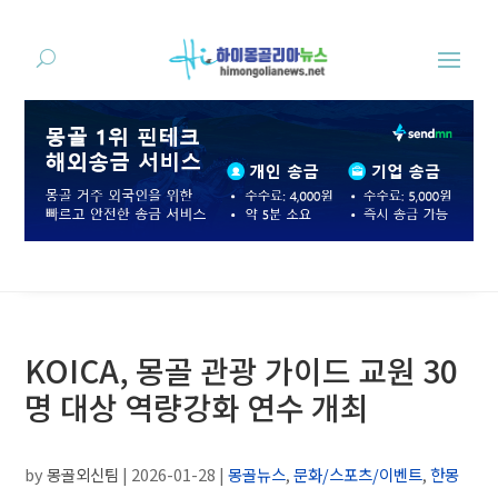
KOICA, 몽골 관광 가이드 교원 30
명 대상 역량강화 연수 개최
by
몽골외신팀
|
2026-01-28
|
몽골뉴스
,
문화/스포츠/이벤트
,
한몽