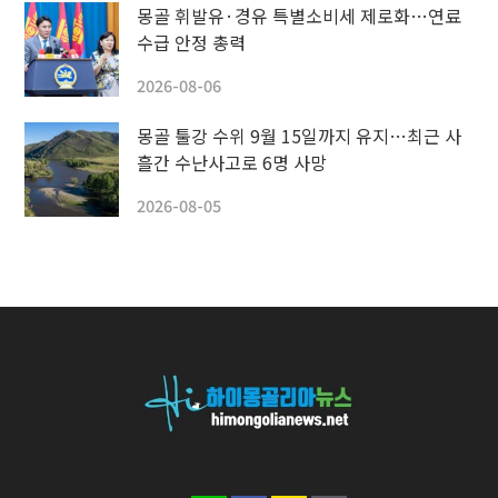
몽골 휘발유·경유 특별소비세 제로화…연료
수급 안정 총력
2026-08-06
몽골 툴강 수위 9월 15일까지 유지…최근 사
흘간 수난사고로 6명 사망
2026-08-05