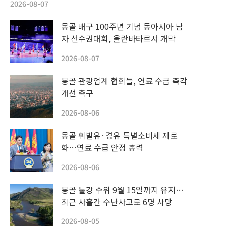
2026-08-07
몽골 배구 100주년 기념 동아시아 남
자 선수권대회, 울란바타르서 개막
2026-08-07
몽골 관광업계 협회들, 연료 수급 즉각
개선 촉구
2026-08-06
몽골 휘발유·경유 특별소비세 제로
화…연료 수급 안정 총력
2026-08-06
몽골 툴강 수위 9월 15일까지 유지…
최근 사흘간 수난사고로 6명 사망
2026-08-05