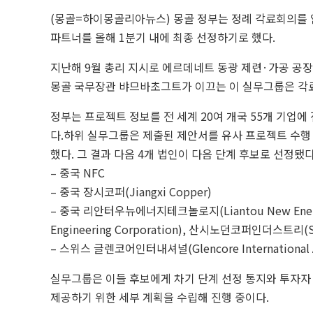
(몽골=하이몽골리아뉴스) 몽골 정부는 정례 각료회의를 
파트너를 올해 1분기 내에 최종 선정하기로 했다.
지난해 9월 총리 지시로 에르데네트 동광 제련·가공 공
몽골 국무장관 뱌므바초그트가 이끄는 이 실무그룹은 각
정부는 프로젝트 정보를 전 세계 20여 개국 55개 기업에
다.하위 실무그룹은 제출된 제안서를 유사 프로젝트 수행 경
했다. 그 결과 다음 4개 법인이 다음 단계 후보로 선정됐다
– 중국 NFC
– 중국 장시코퍼(Jiangxi Copper)
– 중국 리안터우뉴에너지테크놀로지(Liantou New Energy
Engineering Corporation), 산시노던코퍼인더스트리(Sha
– 스위스 글렌코어인터내셔널(Glencore International 
실무그룹은 이들 후보에게 차기 단계 선정 통지와 투자자 
제공하기 위한 세부 계획을 수립해 진행 중이다.