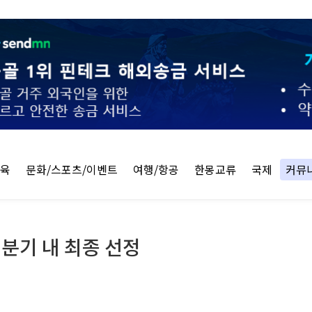
교육
문화/스포츠/이벤트
여행/항공
한몽교류
국제
커뮤
분기 내 최종 선정