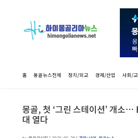
홈
몽골뉴스전체
정치/외교
경제/산업
사회/
몽골, 첫 ‘그린 스테이션’ 개소…
대 열다
by
몽골외신팀
|
2026-06-29
|
경제/산업
,
몽골뉴스