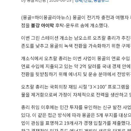
(몽골=하이몽골리아뉴스) 몽골이 전기차 충전과 여행자 휴
점을
볼강 아이막
후탁-운두르 솜에 개소했다.
이번 그린 스테이션 개소는 냠오소르 오츠랄 총리가 추진하는 
존도를 낮추고 몽골의 녹색 전환을 가속화하기 위한 구체
개소식에서 오츠랄 총리는 이번 사업이 몽골의 연료 수입
연료 수입에 지출되고 있는 약 2억 달러를 국내 경제 안
전환을 뒷받침하기 위해 에너지 및 운송 분야에서 전방위
오츠랄 총리는 국회의장 재임 시절 ‘3×100’ 프로그램을
물을 제거함으로써 가정이 자체적으로 전력을 생산하고 잉
총리 취임 이후에는 민간 투자를 유인하는 신규 발전 사
있다. 이 같은 접근 방식에 따라 몽골은 5개 부지를 대상
업이 관심을 표명하고 19개사가 경쟁 입찰가를 제출했다.
하고 경쟁적인 민간 주도 에너지 개발의 새로운 단계로 