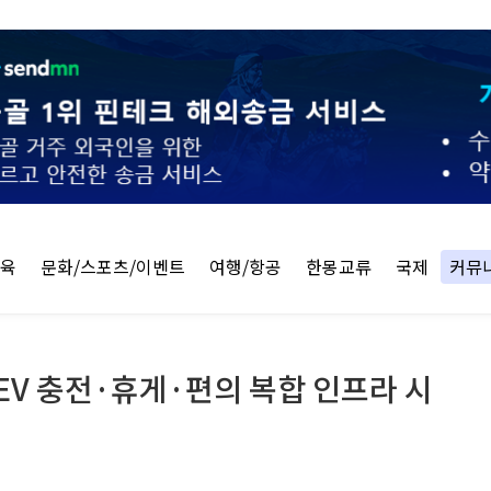
교육
문화/스포츠/이벤트
여행/항공
한몽교류
국제
커뮤
 EV 충전·휴게·편의 복합 인프라 시