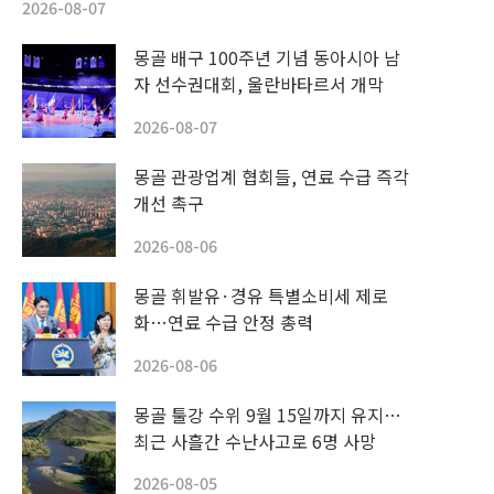
2026-08-07
몽골 배구 100주년 기념 동아시아 남
자 선수권대회, 울란바타르서 개막
2026-08-07
몽골 관광업계 협회들, 연료 수급 즉각
개선 촉구
2026-08-06
몽골 휘발유·경유 특별소비세 제로
화…연료 수급 안정 총력
2026-08-06
몽골 툴강 수위 9월 15일까지 유지…
최근 사흘간 수난사고로 6명 사망
2026-08-05