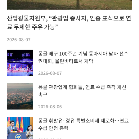
산업광물자원부, “관광업 종사자, 인증 표식으로 연
료 무제한 주유 가능”
2026-08-07
몽골 배구 100주년 기념 동아시아 남자 선수
권대회, 울란바타르서 개막
2026-08-07
몽골 관광업계 협회들, 연료 수급 즉각 개선
촉구
2026-08-06
몽골 휘발유·경유 특별소비세 제로화…연료
수급 안정 총력