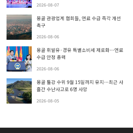
2026-08-07
몽골 관광업계 협회들, 연료 수급 즉각 개선
촉구
2026-08-06
몽골 휘발유·경유 특별소비세 제로화…연료
수급 안정 총력
2026-08-06
몽골 툴강 수위 9월 15일까지 유지…최근 사
흘간 수난사고로 6명 사망
2026-08-05