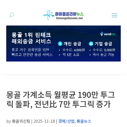
몽골 가계소득 월평균 190만 투그
릭 돌파, 전년比 7만 투그릭 증가
by
몽골외신팀
|
2025-11-18
|
경제/산업
,
몽골뉴스