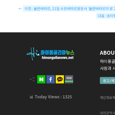
←
이전 : 울란바타르, 11일 수흐바타르광장서 '울란바타르의 밤 
다음 : 송미
ABOU
하이몽골
사람과 
광고/제
📊 Today Views : 1325
개인정보
대전광역시 서