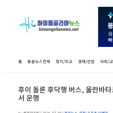
홈
몽골뉴스전체
정치/외교
경제/산업
사회/
후이 돌론 후닥행 버스, 울란바
서 운행
by
몽골외신팀
|
2026-07-08
|
몽골뉴스
,
문화/스포츠/이벤트