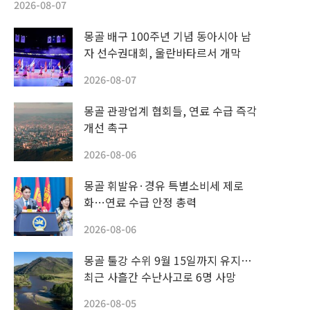
2026-08-07
몽골 배구 100주년 기념 동아시아 남
자 선수권대회, 울란바타르서 개막
2026-08-07
몽골 관광업계 협회들, 연료 수급 즉각
개선 촉구
2026-08-06
몽골 휘발유·경유 특별소비세 제로
화…연료 수급 안정 총력
2026-08-06
몽골 툴강 수위 9월 15일까지 유지…
최근 사흘간 수난사고로 6명 사망
2026-08-05