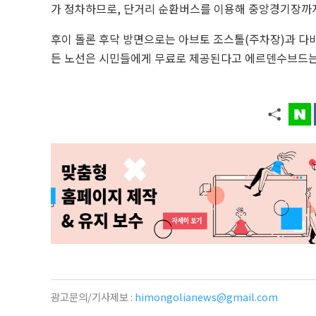
가 정차하므로, 단거리 순환버스를 이용해 중앙경기장까지
후이 돌론 후닥 방면으로는 아브토 조스톨(주차장)과 다
든 노선은 시민들에게 무료로 제공된다고 에르덴수브드는
광고문의/기사제보 :
himongolianews@gmail.com