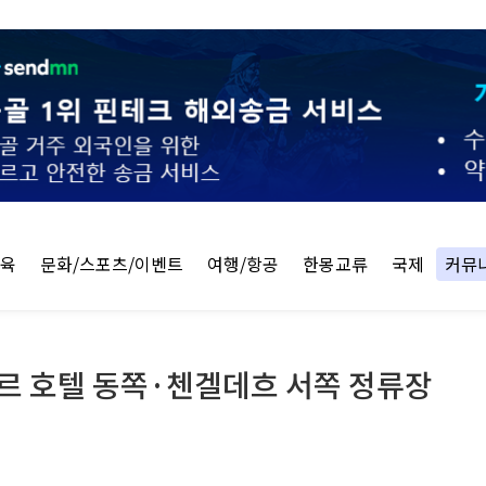
교육
문화/스포츠/이벤트
여행/항공
한몽교류
국제
커뮤
타르 호텔 동쪽·첸겔데흐 서쪽 정류장