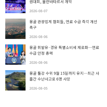
권대회, 울란바타르서 개막
2026-08-07
몽골 관광업계 협회들, 연료 수급 즉각 개선
촉구
2026-08-06
몽골 휘발유·경유 특별소비세 제로화…연료
수급 안정 총력
2026-08-06
몽골 툴강 수위 9월 15일까지 유지…최근 사
흘간 수난사고로 6명 사망
2026-08-05