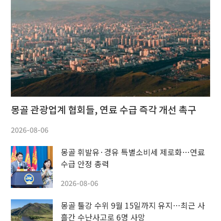
몽골 관광업계 협회들, 연료 수급 즉각 개선 촉구
2026-08-06
몽골 휘발유·경유 특별소비세 제로화…연료
수급 안정 총력
2026-08-06
몽골 툴강 수위 9월 15일까지 유지…최근 사
흘간 수난사고로 6명 사망