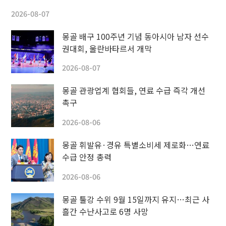
2026-08-07
몽골 배구 100주년 기념 동아시아 남자 선수
권대회, 울란바타르서 개막
2026-08-07
몽골 관광업계 협회들, 연료 수급 즉각 개선
촉구
2026-08-06
몽골 휘발유·경유 특별소비세 제로화…연료
수급 안정 총력
2026-08-06
몽골 툴강 수위 9월 15일까지 유지…최근 사
흘간 수난사고로 6명 사망