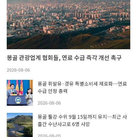
몽골 관광업계 협회들, 연료 수급 즉각 개선 촉구
2026-08-06
몽골 휘발유·경유 특별소비세 제로화…연료
수급 안정 총력
2026-08-06
몽골 툴강 수위 9월 15일까지 유지…최근 사
흘간 수난사고로 6명 사망
2026-08-05