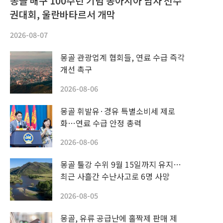
몽골 배구 100주년 기념 동아시아 남자 선수
권대회, 울란바타르서 개막
2026-08-07
몽골 관광업계 협회들, 연료 수급 즉각
개선 촉구
2026-08-06
몽골 휘발유·경유 특별소비세 제로
화…연료 수급 안정 총력
2026-08-06
몽골 툴강 수위 9월 15일까지 유지…
최근 사흘간 수난사고로 6명 사망
2026-08-05
몽골, 유류 공급난에 홀짝제 판매 제