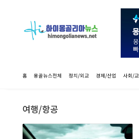
홈
몽골뉴스전체
정치/외교
경제/산업
사회/
여행/항공