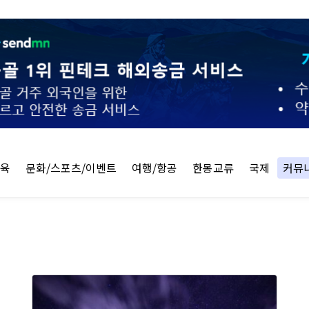
교육
문화/스포츠/이벤트
여행/항공
한몽교류
국제
커뮤