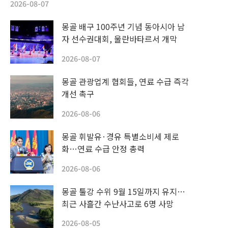
2026-08-07
몽골 배구 100주년 기념 동아시아 남
자 선수권대회, 울란바타르서 개막
2026-08-07
몽골 관광업계 협회들, 연료 수급 즉각
개선 촉구
2026-08-06
몽골 휘발유·경유 특별소비세 제로
화…연료 수급 안정 총력
2026-08-06
몽골 툴강 수위 9월 15일까지 유지…
최근 사흘간 수난사고로 6명 사망
2026-08-05