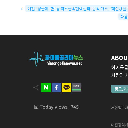
←
이전 : 몽골에 '한-몽 희소금속협력센터' 공식 개소... 핵심광물
다음
ABOU
하이몽골
사람과 
광고/제
📊 Today Views : 745
개인정보
대전광역시 서