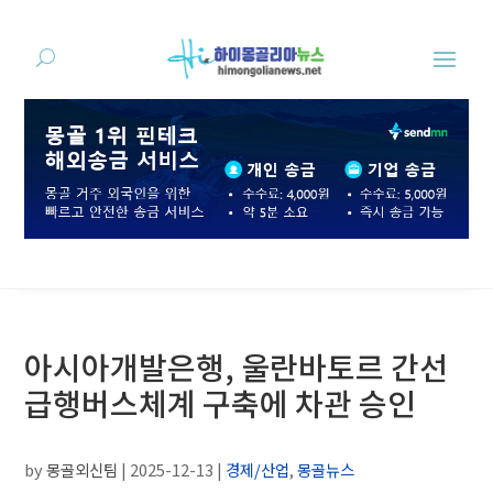
아시아개발은행, 울란바토르 간선
급행버스체계 구축에 차관 승인
by
몽골외신팀
|
2025-12-13
|
경제/산업
,
몽골뉴스