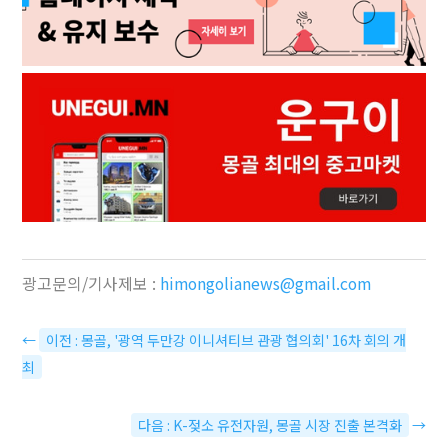
광고문의/기사제보 :
himongolianews@gmail.com
←
이전 : 몽골, '광역 두만강 이니셔티브 관광 협의회' 16차 회의 개
최
다음 : K-젖소 유전자원, 몽골 시장 진출 본격화
→