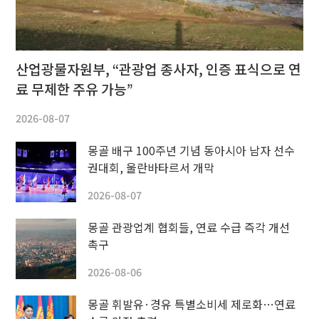
산업광물자원부, “관광업 종사자, 인증 표식으로 연
료 무제한 주유 가능”
2026-08-07
몽골 배구 100주년 기념 동아시아 남자 선수
권대회, 울란바타르서 개막
2026-08-07
몽골 관광업계 협회들, 연료 수급 즉각 개선
촉구
2026-08-06
몽골 휘발유·경유 특별소비세 제로화…연료