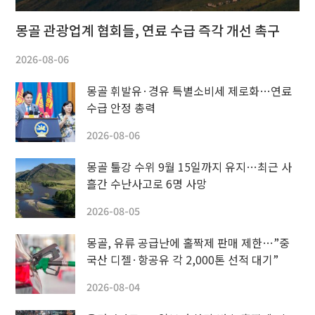
몽골 관광업계 협회들, 연료 수급 즉각 개선 촉구
2026-08-06
몽골 휘발유·경유 특별소비세 제로화…연료
수급 안정 총력
2026-08-06
몽골 툴강 수위 9월 15일까지 유지…최근 사
흘간 수난사고로 6명 사망
2026-08-05
몽골, 유류 공급난에 홀짝제 판매 제한…”중
국산 디젤·항공유 각 2,000톤 선적 대기”
2026-08-04