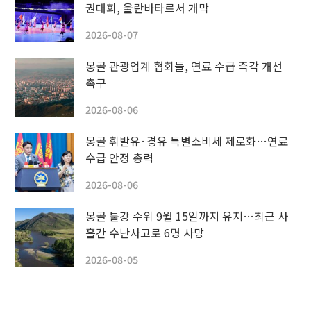
권대회, 울란바타르서 개막
2026-08-07
몽골 관광업계 협회들, 연료 수급 즉각 개선
촉구
2026-08-06
몽골 휘발유·경유 특별소비세 제로화…연료
수급 안정 총력
2026-08-06
몽골 툴강 수위 9월 15일까지 유지…최근 사
흘간 수난사고로 6명 사망
2026-08-05