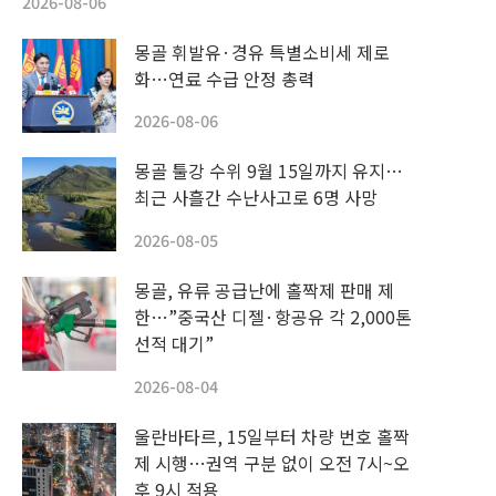
2026-08-06
몽골 휘발유·경유 특별소비세 제로
화…연료 수급 안정 총력
2026-08-06
몽골 툴강 수위 9월 15일까지 유지…
최근 사흘간 수난사고로 6명 사망
2026-08-05
몽골, 유류 공급난에 홀짝제 판매 제
한…”중국산 디젤·항공유 각 2,000톤
선적 대기”
2026-08-04
울란바타르, 15일부터 차량 번호 홀짝
제 시행…권역 구분 없이 오전 7시~오
후 9시 적용