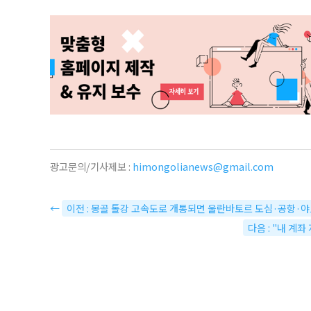
광고문의/기사제보 :
himongolianews@gmail.com
←
이전 : 몽골 톨강 고속도로 개통되면 울란바토르 도심·공항·야
다음 : "내 계