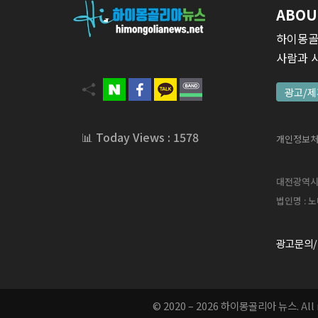
ABOU
하이몽골
사람과 
광고/제
📊 Today Views : 1578
개인정보
대전광역시 서
법인명 : 노
광고문의/
© 2020 – 2026 하이몽골리아 뉴스.
A
l