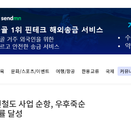
교육
문화/스포츠/이벤트
여행/항공
한몽교류
국제
커뮤
선철도 사업 순항, 우후죽순
정률 달성