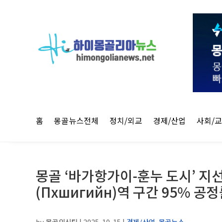
홈
몽골뉴스전체
정치/외교
경제/산업
사회/
몽골 ‘바가항가이-훈누 도시’ 지
(Пхшигийн)역 구간 95% 공
by
몽골외신팀
|
2025-10-15
|
경제/산업
,
몽골뉴스