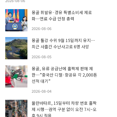
2026-08-06
몽골 휘발유·경유 특별소비세 제로
화…연료 수급 안정 총력
2026-08-06
몽골 툴강 수위 9월 15일까지 유지…
최근 사흘간 수난사고로 6명 사망
2026-08-05
몽골, 유류 공급난에 홀짝제 판매 제
한…”중국산 디젤·항공유 각 2,000톤
선적 대기”
2026-08-04
울란바타르, 15일부터 차량 번호 홀짝
제 시행…권역 구분 없이 오전 7시~오
후 9시 적용