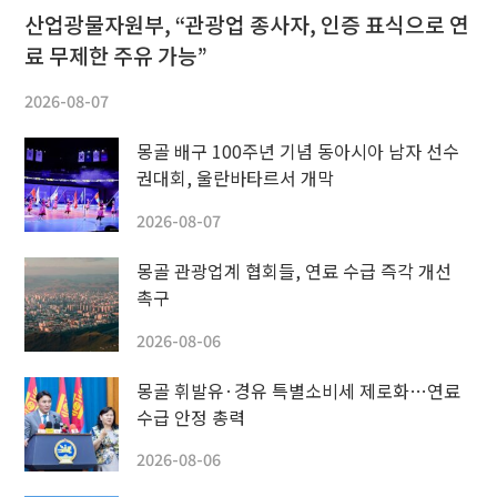
산업광물자원부, “관광업 종사자, 인증 표식으로 연
료 무제한 주유 가능”
2026-08-07
몽골 배구 100주년 기념 동아시아 남자 선수
권대회, 울란바타르서 개막
2026-08-07
몽골 관광업계 협회들, 연료 수급 즉각 개선
촉구
2026-08-06
몽골 휘발유·경유 특별소비세 제로화…연료
수급 안정 총력
2026-08-06