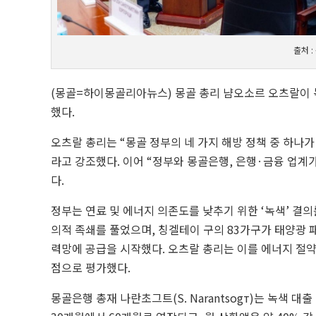
출처 
(몽골=하이몽골리아뉴스) 몽골 총리 냠오소르 오츠랄이 
했다.
오츠랄 총리는 “몽골 정부의 네 가지 해방 정책 중 하나가
라고 강조했다. 이어 “정부와 몽골은행, 은행·금융 업계
다.
정부는 연료 및 에너지 의존도를 낮추기 위한 ‘녹색’ 결
의적 족쇄를 풀었으며, 칭겔테이 구의 83가구가 태양광 
력망에 공급을 시작했다. 오츠랄 총리는 이를 에너지 절약
점으로 평가했다.
몽골은행 총재 나란초그트(S. Narantsogт)는 녹색 