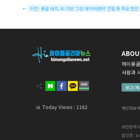
←
이전 : 몽골 내각, AI 기반 '그린 데이터센터' 건립 등 주요 현안
ABOU
하이몽골
사람과 
광고/제
📊 Today Views : 1182
개인정보
대전광역시 서
법인명 : 노