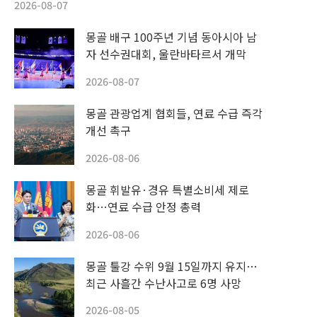
2026-08-07
몽골 배구 100주년 기념 동아시아 남
자 선수권대회, 울란바타르서 개막
2026-08-07
몽골 관광업계 협회들, 연료 수급 즉각
개선 촉구
2026-08-06
몽골 휘발유·경유 특별소비세 제로
화…연료 수급 안정 총력
2026-08-06
몽골 툴강 수위 9월 15일까지 유지…
최근 사흘간 수난사고로 6명 사망
2026-08-05