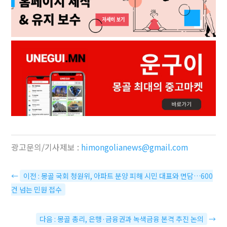
광고문의/기사제보 :
himongolianews@gmail.com
←
이전 : 몽골 국회 청원위, 아파트 분양 피해 시민 대표와 면담…600
건 넘는 민원 접수
다음 : 몽골 총리, 은행·금융권과 녹색금융 본격 추진 논의
→