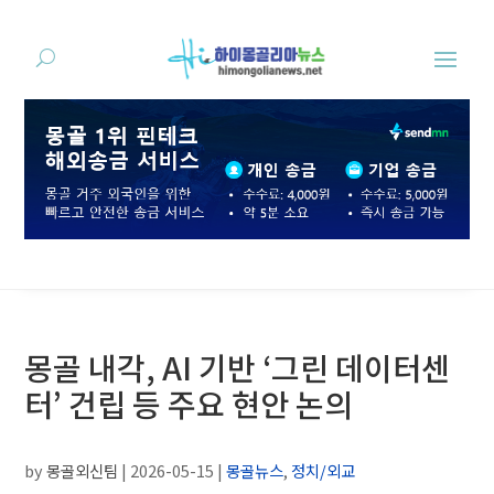
몽골 내각, AI 기반 ‘그린 데이터센
터’ 건립 등 주요 현안 논의
by
몽골외신팀
|
2026-05-15
|
몽골뉴스
,
정치/외교