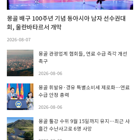
몽골 배구 100주년 기념 동아시아 남자 선수권대
회, 울란바타르서 개막
2026-08-07
몽골 관광업계 협회들, 연료 수급 즉각 개선
촉구
2026-08-06
몽골 휘발유·경유 특별소비세 제로화…연료
수급 안정 총력
2026-08-06
몽골 툴강 수위 9월 15일까지 유지…최근 사
흘간 수난사고로 6명 사망