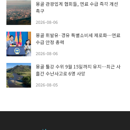
몽골 관광업계 협회들, 연료 수급 즉각 개선
촉구
2026-08-06
몽골 휘발유·경유 특별소비세 제로화…연료
수급 안정 총력
2026-08-06
몽골 툴강 수위 9월 15일까지 유지…최근 사
흘간 수난사고로 6명 사망
2026-08-05