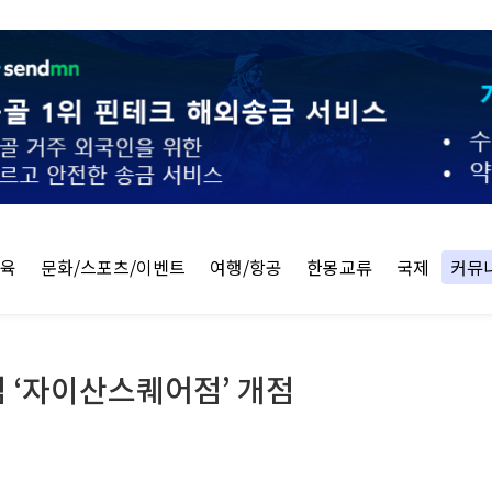
교육
문화/스포츠/이벤트
여행/항공
한몽교류
국제
커뮤
점 ‘자이산스퀘어점’ 개점