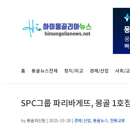
홈
몽골뉴스전체
정치/외교
경제/산업
사회/
SPC그룹 파리바게뜨, 몽골 1호
by
몽골외신팀
|
2025-10-28
|
경제/산업
,
몽골뉴스
,
한몽교류