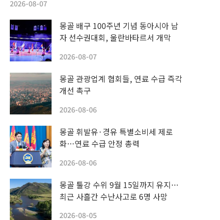
2026-08-07
몽골 배구 100주년 기념 동아시아 남
자 선수권대회, 울란바타르서 개막
2026-08-07
몽골 관광업계 협회들, 연료 수급 즉각
개선 촉구
2026-08-06
몽골 휘발유·경유 특별소비세 제로
화…연료 수급 안정 총력
2026-08-06
몽골 툴강 수위 9월 15일까지 유지…
최근 사흘간 수난사고로 6명 사망
2026-08-05