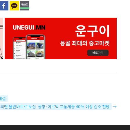
체결
개통되면 울란바토르 도심·공항·야르막 교통체증 40% 이상 감소 전망
→