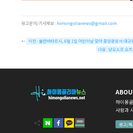
광고문의/기사제보 :
himongolianews@gmail.com
←
이전 : 울란바타르시, 6월 1일 어린이날 맞아 중앙광장서 대규모
다음 : 냠오소르 오츠
ABOU
하이몽골
사람과 
광고/제