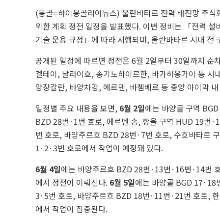
(몽골=하이몽골리아뉴스) 울란바타르 전력 배전망 주식회사(
위한 계획 정전 일정을 발표했다. 이번 정비는 「전력 설
기술 운용 규정」에 따라 시행되며, 울란바타르 시내 전 
공개된 일정에 따르면 정전은 6월 2일부터 30일까지 순차
겔테이, 날라이흐, 송기노하이르한, 바가하응가이 등 시내
양장갈란, 바양차강, 에르덴, 바쳄베르 등 중앙 아이막 내
일정별 주요 내용을 보면,
6월 2일
에는 바양골 구역 BGD 
BZD 28번·1번 호로, 에르덴 솜, 항올 구역 HUD 19
번 호로, 바양주르흐 BZD 28번·7번 호로, 수흐바타르 구
1·2·3번 호로에서 작업이 예정돼 있다.
6월 4일
에는 바양주르흐 BZD 28번·13번·16번·14
에서 정전이 이뤄진다.
6월 5일
에는 바양골 BGD 17·18
3·5번 호로, 바양주르흐 BZD 18번·11번·21번 호로, 한
에서 작업이 집중된다.