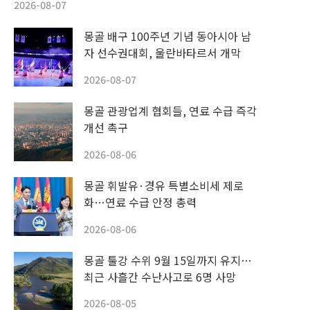
2026-08-07
몽골 배구 100주년 기념 동아시아 남
자 선수권대회, 울란바타르서 개막
2026-08-07
몽골 관광업계 협회들, 연료 수급 즉각
개선 촉구
2026-08-06
몽골 휘발유·경유 특별소비세 제로
화…연료 수급 안정 총력
2026-08-06
몽골 툴강 수위 9월 15일까지 유지…
최근 사흘간 수난사고로 6명 사망
2026-08-05