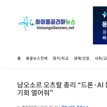
홈
몽골뉴스전체
정치/외교
경제/산업
사회/
냠오소르 오츠랄 총리 “드론·AI 
기회 열어줘”
by
몽골외신팀
|
2026-06-01
|
경제/산업
,
몽골뉴스