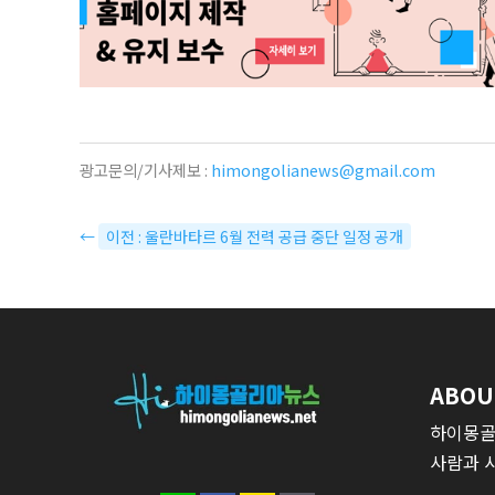
광고문의/기사제보 :
himongolianews@gmail.com
←
이전 : 울란바타르 6월 전력 공급 중단 일정 공개
ABOU
하이몽골
사람과 