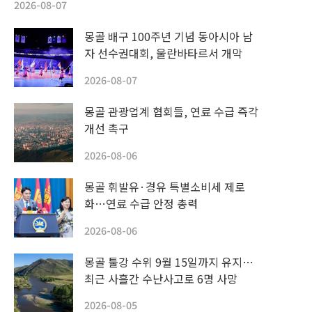
2026-08-07
몽골 배구 100주년 기념 동아시아 남
자 선수권대회, 울란바타르서 개막
2026-08-07
몽골 관광업계 협회들, 연료 수급 즉각
개선 촉구
2026-08-06
몽골 휘발유·경유 특별소비세 제로
화…연료 수급 안정 총력
2026-08-06
몽골 툴강 수위 9월 15일까지 유지…
최근 사흘간 수난사고로 6명 사망
2026-08-05