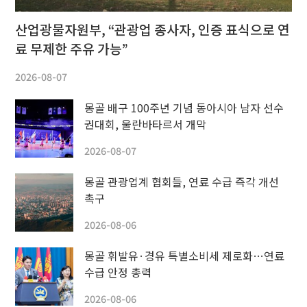
산업광물자원부, “관광업 종사자, 인증 표식으로 연
료 무제한 주유 가능”
2026-08-07
몽골 배구 100주년 기념 동아시아 남자 선수
권대회, 울란바타르서 개막
2026-08-07
몽골 관광업계 협회들, 연료 수급 즉각 개선
촉구
2026-08-06
몽골 휘발유·경유 특별소비세 제로화…연료
수급 안정 총력
2026-08-06