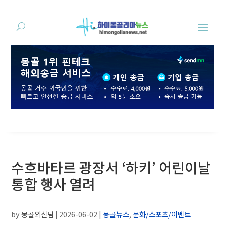
수흐바타르 광장서 ‘하키’ 어린이날
통합 행사 열려
by
몽골외신팀
|
2026-06-02
|
몽골뉴스
,
문화/스포츠/이벤트