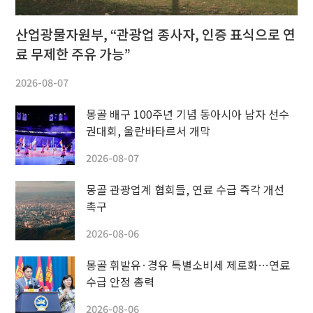
산업광물자원부, “관광업 종사자, 인증 표식으로 연
료 무제한 주유 가능”
2026-08-07
몽골 배구 100주년 기념 동아시아 남자 선수
권대회, 울란바타르서 개막
2026-08-07
몽골 관광업계 협회들, 연료 수급 즉각 개선
촉구
2026-08-06
몽골 휘발유·경유 특별소비세 제로화…연료
수급 안정 총력
2026-08-06