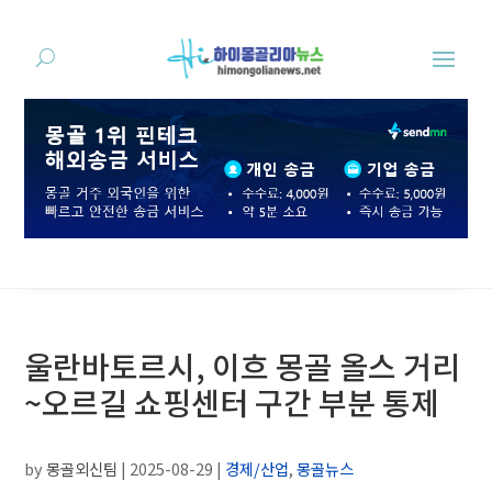
울란바토르시, 이흐 몽골 올스 거리
~오르길 쇼핑센터 구간 부분 통제
by
몽골외신팀
|
2025-08-29
|
경제/산업
,
몽골뉴스