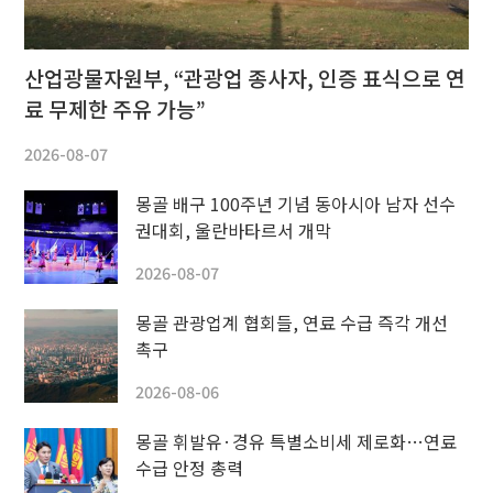
산업광물자원부, “관광업 종사자, 인증 표식으로 연
료 무제한 주유 가능”
2026-08-07
몽골 배구 100주년 기념 동아시아 남자 선수
권대회, 울란바타르서 개막
2026-08-07
몽골 관광업계 협회들, 연료 수급 즉각 개선
촉구
2026-08-06
몽골 휘발유·경유 특별소비세 제로화…연료
수급 안정 총력